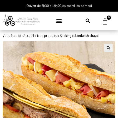
Ouvert de 6h30 à 19h00 du mardi au samedi
0
Vous êtes ici :
Accueil
»
Nos produits
»
Snaking
»
Sandwich chaud