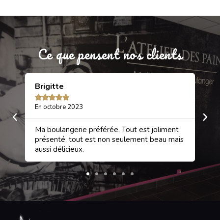
Ce que pensent nos clients
Brigitte
Sa






En octobre 2023
En 
et
Ma boulangerie préférée. Tout est joliment
Une
rci
présenté, tout est non seulement beau mais
gâ
aussi délicieux.