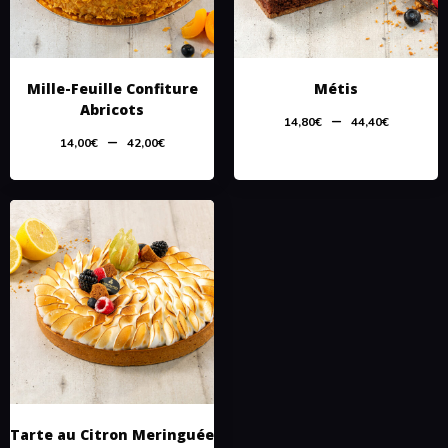
Mille-Feuille Confiture
Métis
Abricots
–
14,80
€
44,40
€
–
14,00
€
42,00
€
Tarte au Citron Meringuée