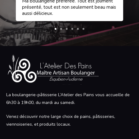
et
Ma boulangerie préférée. Tout est joliment
Une
rci
présenté, tout est non seulement beau mais
gâ
aussi délicieux.
La boulangerie-pâtisserie L’Atelier des Pains vous accueille de
6h30 à 19h00, du mardi au samedi.
Venez découvrir notre large choix de pains, pâtisseries,
viennoiseries, et produits locaux.