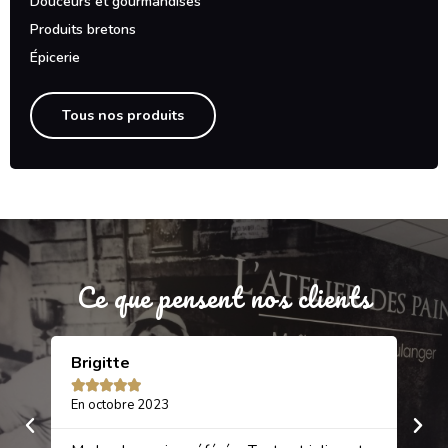
Douceurs et gourmandises
Produits bretons
Épicerie
Tous nos produits
Ce que pensent nos clients
Brigitte
Sa






En octobre 2023
En 