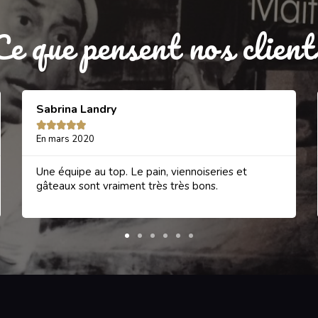
Ce que pensent nos client
Sabrina Landry





En mars 2020
Une équipe au top. Le pain, viennoiseries et
gâteaux sont vraiment très très bons.