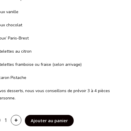
ux vanille
ux chocolat
oux’ Paris-Brest
telettes au citron
telettes framboise ou fraise (selon arrivage)
aron Pistache
vos desserts, nous vous conseillons de prévoir 3 à 4 pièces
ersonne.
+
Ajouter au panier