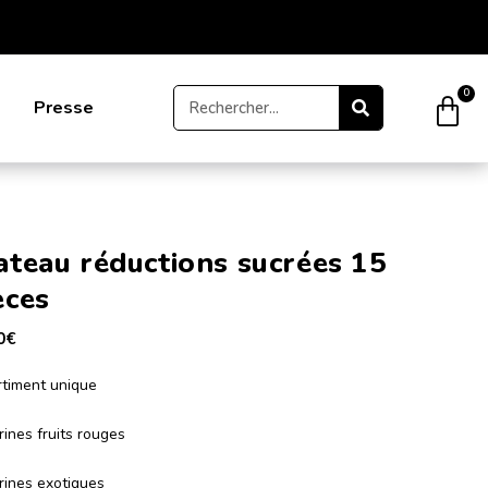
0
Presse
ateau réductions sucrées 15
èces
0
€
timent unique
rines fruits rouges
rines exotiques