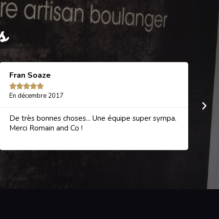
s
Fran Soaze
A





En décembre 2017
E
De très bonnes choses... Une équipe super sympa.
To
Merci Romain and Co !
a