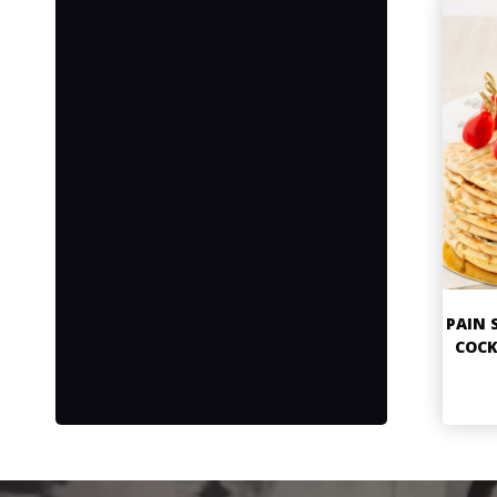
PAIN 
COCK