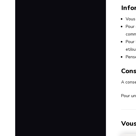
Info
Vous 
Pour 
comm
Pour 
et/o
Pense
Cons
A conse
Pour un
Vous