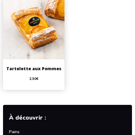
Tartelette aux Pommes
2,50
€
À découvrir :
Pains