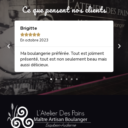
Ce que pensent nos clients
Brigitte
Sa






En octobre 2023
En 
et
Ma boulangerie préférée. Tout est joliment
Une
rci
présenté, tout est non seulement beau mais
gâ
aussi délicieux.