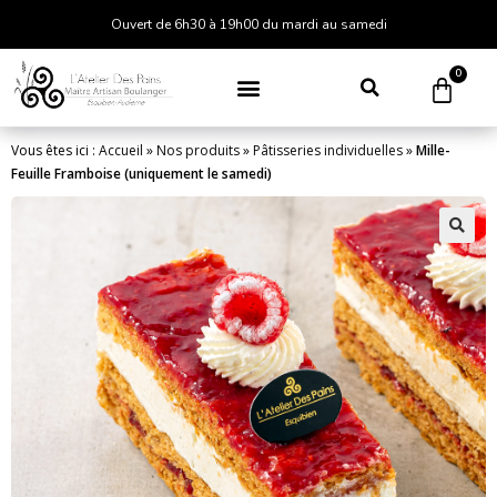
Ouvert de 6h30 à 19h00 du mardi au samedi
0
Vous êtes ici :
Accueil
»
Nos produits
»
Pâtisseries individuelles
»
Mille-
Feuille Framboise (uniquement le samedi)