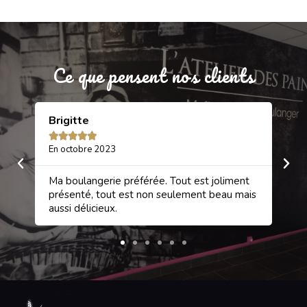
Ce que pensent nos clients
Brigitte
Sa






En octobre 2023
En 
et
Ma boulangerie préférée. Tout est joliment
Une
rci
présenté, tout est non seulement beau mais
gâ
aussi délicieux.