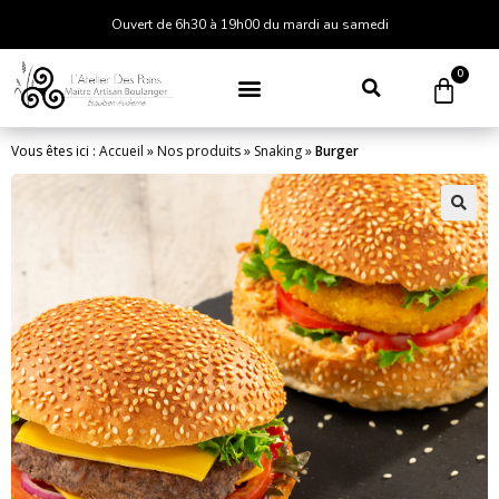
Ouvert de 6h30 à 19h00 du mardi au samedi
0
Vous êtes ici :
Accueil
»
Nos produits
»
Snaking
»
Burger